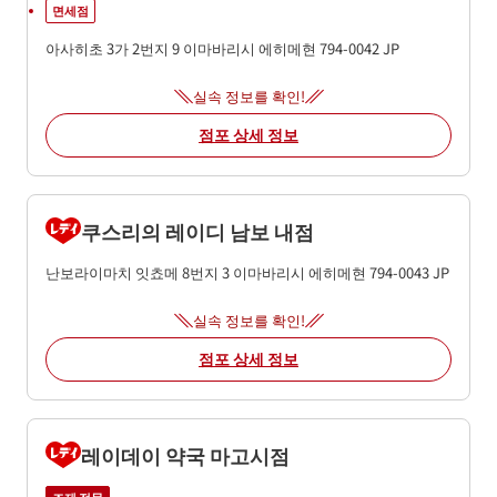
면세점
아사히초 3가 2번지 9
이마바리시
에히메현
794-0042
JP
실속 정보를 확인!
점포 상세 정보
쿠스리의 레이디 남보 내점
난보라이마치 잇쵸메 8번지 3
이마바리시
에히메현
794-0043
JP
실속 정보를 확인!
점포 상세 정보
레이데이 약국 마고시점
조제 전문