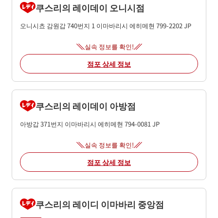
쿠스리의 레이데이 오니시점
오니시쵸 감원갑 740번지 1
이마바리시
에히메현
799-2202
JP
실속 정보를 확인!
점포 상세 정보
쿠스리의 레이데이 아방점
아방갑 371번지
이마바리시
에히메현
794-0081
JP
실속 정보를 확인!
점포 상세 정보
쿠스리의 레이디 이마바리 중앙점