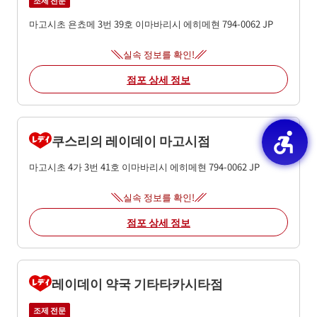
마고시초 욘쵸메 3번 39호
이마바리시
에히메현
794-0062
JP
실속 정보를 확인!
점포 상세 정보
쿠스리의 레이데이 마고시점
마고시초 4가 3번 41호
이마바리시
에히메현
794-0062
JP
실속 정보를 확인!
점포 상세 정보
레이데이 약국 기타타카시타점
조제 전문