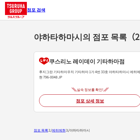
점포 검색
야하타하마시의 점포 목록（
쿠스리노 레이데이 기타하마점
후지그란 기타하마우치
기타하마 1가 4번 33호
야하타하마시
에히
현
796-0048
JP
실속 정보를 확인!
점포 상세 정보
점포 목록
에히메현
야하타하마시