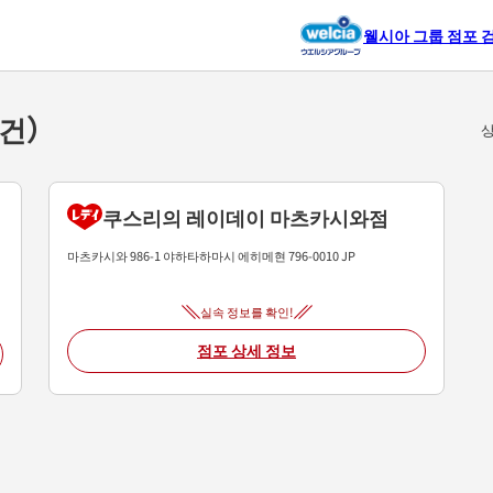
웰시아 그룹 점포 
2건）
상
쿠스리의 레이데이 마츠카시와점
메
마츠카시와 986-1
야하타하마시
에히메현
796-0010
JP
실속 정보를 확인!
점포 상세 정보