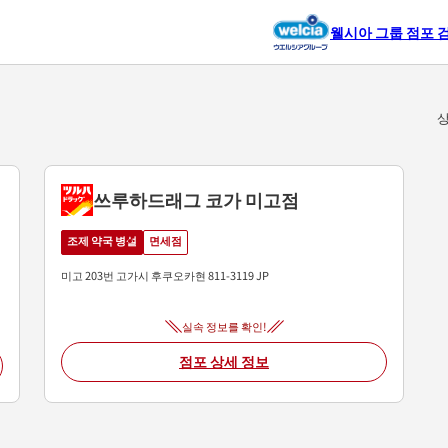
웰시아 그룹 점포 
상
쓰루하드래그 코가 미고점
조제 약국 병설
면세점
미고 203번
고가시
후쿠오카현
811-3119
JP
실속 정보를 확인!
점포 상세 정보