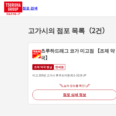
점포 검색
고가시의 점포 목록（2건）
츠루하드래그 코가 미고점 【조제 약
국】
조제 약국 병설
면세점
미고 203번
고가시
후쿠오카현
811-3119
JP
실속 정보를 확인!
점포 상세 정보