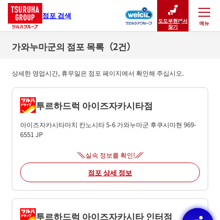
점포 검색
도도부현에서
메뉴
닫기
찾기
가와누마군의 점포 목록（2건）
상세한 영업시간, 휴무일은 점포 페이지에서 확인해 주십시오.
투르하드럭 아이즈자카시타점
아이즈자카시타마치 칸노시타 5-6
가와누마군
후쿠시마현
969-
6551
JP
실속 정보를 확인!
점포 상세 정보
투르하드럭 아이즈자카시타 인터점