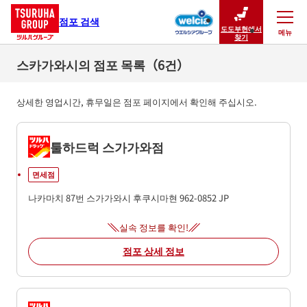
점포 검색
도도부현에서
메뉴
닫기
찾기
스카가와시의 점포 목록（6건）
상세한 영업시간, 휴무일은 점포 페이지에서 확인해 주십시오.
툴하드럭 스가가와점
면세점
나카마치 87번
스가가와시
후쿠시마현
962-0852
JP
실속 정보를 확인!
점포 상세 정보