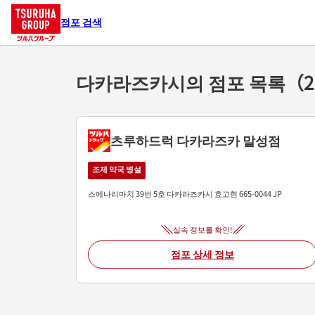
점포 검색
다카라즈카시의 점포 목록（
츠루하드럭 다카라즈카 말성점
조제 약국 병설
스에나리마치 39번 5호
다카라즈카시
효고현
665-0044
JP
실속 정보를 확인!
점포 상세 정보