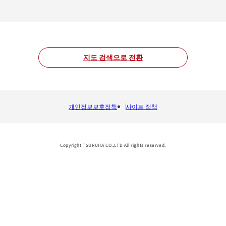
지도 검색으로 전환
개인정보보호정책
사이트 정책
Copyright TSURUHA CO.,LTD All rights reserved.