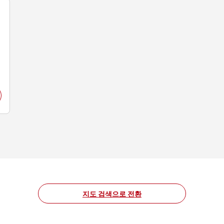
지도 검색으로 전환