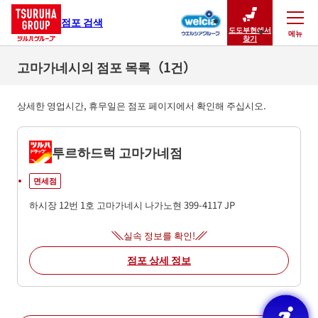
점포 검색
도도부현에서
메뉴
닫기
찾기
고마가네시의 점포 목록（1건）
상세한 영업시간, 휴무일은 점포 페이지에서 확인해 주십시오.
투르하드럭 고마가네점
면세점
하시장 12번 1호
고마가네시
나가노현
399-4117
JP
실속 정보를 확인!
점포 상세 정보