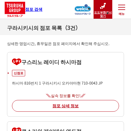
점포 검색
도도부현에서
메뉴
닫기
찾기
구라시키시의 점포 목록（3건）
상세한 영업시간, 휴무일은 점포 페이지에서 확인해 주십시오.
구스리노 레이디 하시마점
신점포
하시마 816번지 1
구라시키시
오카야마현
710-0043
JP
실속 정보를 확인!
점포 상세 정보
쿠스리의 레이데이 연도점