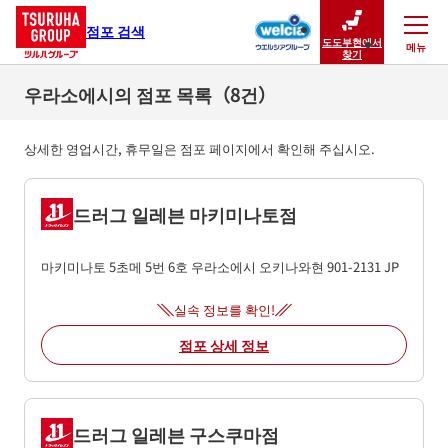
점포 검색
도도부현에서
메뉴
닫기
찾기
우라소에시의 점포 목록（8건）
상세한 영업시간, 휴무일은 점포 페이지에서 확인해 주십시오.
드러그 일레븐 마키미나토점
마키미나토 5초메 5번 6호
우라소에시
오키나와현
901-2131
JP
실속 정보를 확인!
점포 상세 정보
드러그 일레븐 구스쿠마점