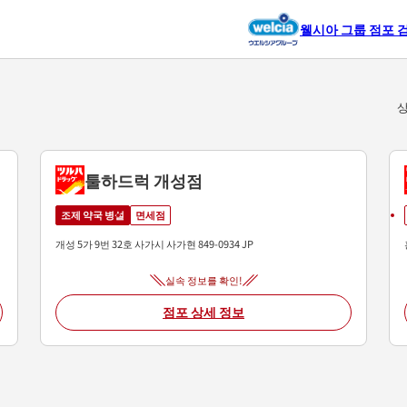
웰시아 그룹 점포 
상
툴하드럭 개성점
조제 약국 병설
면세점
개성 5가 9번 32호
사가시
사가현
849-0934
JP
실속 정보를 확인!
점포 상세 정보