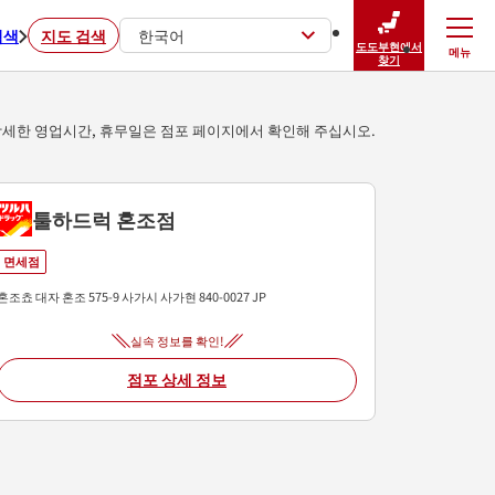
검색
지도 검색
한국어
도도부현에서
메뉴
닫기
찾기
세한 영업시간, 휴무일은 점포 페이지에서 확인해 주십시오.
툴하드럭 혼조점
면세점
혼조쵸 대자 혼조 575-9
사가시
사가현
840-0027
JP
실속 정보를 확인!
점포 상세 정보