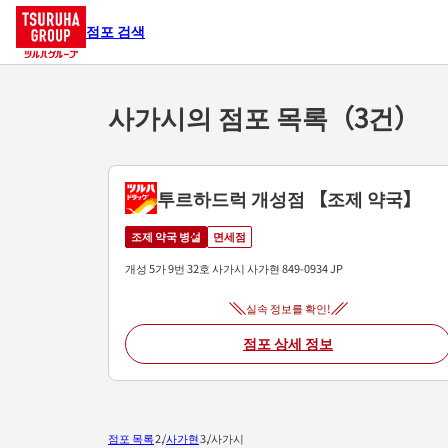
점포 검색
사가시의 점포 목록（3건）
투르하드럭 개성점 【조제 약국】
조제 약국 병설
면세점
개성 5가 9번 32호
사가시
사가현
849-0934
JP
실속 정보를 확인!
점포 상세 정보
점포 목록
사가현
사가시