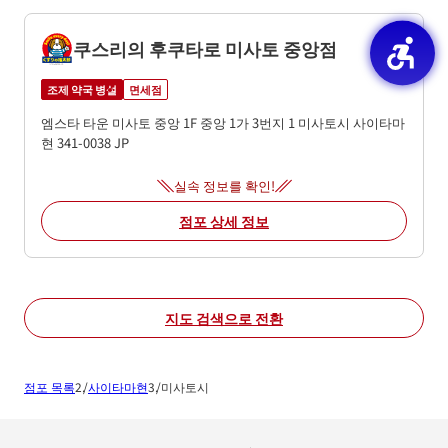
쿠스리의 후쿠타로 미사토 중앙점
조제 약국 병설
면세점
엠스타 타운 미사토 중앙 1F
중앙 1가 3번지 1
미사토시
사이타마
현
341-0038
JP
실속 정보를 확인!
점포 상세 정보
지도 검색으로 전환
점포 목록
사이타마현
미사토시