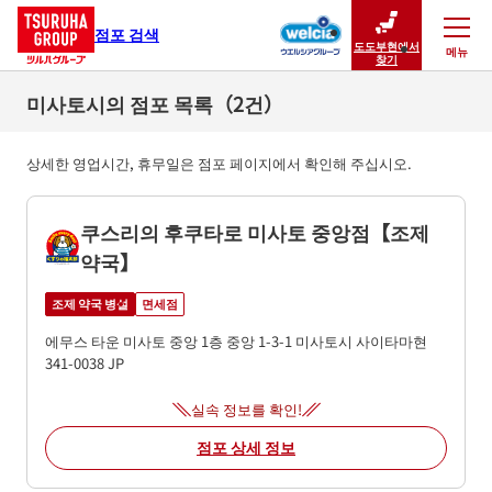
점포 검색
도도부현에서
메뉴
닫기
찾기
미사토시의 점포 목록（2건）
상세한 영업시간, 휴무일은 점포 페이지에서 확인해 주십시오.
쿠스리의 후쿠타로 미사토 중앙점【조제
약국】
조제 약국 병설
면세점
에무스 타운 미사토 중앙 1층
중앙 1-3-1
미사토시
사이타마현
341-0038
JP
실속 정보를 확인!
점포 상세 정보