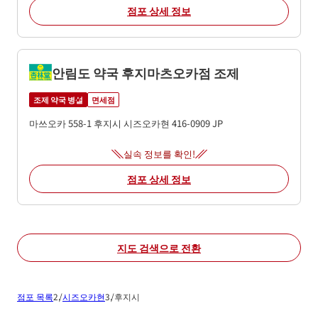
점포 상세 정보
안림도 약국 후지마츠오카점 조제
조제 약국 병설
면세점
마쓰오카 558-1
후지시
시즈오카현
416-0909
JP
실속 정보를 확인!
점포 상세 정보
지도 검색으로 전환
점포 목록
시즈오카현
후지시