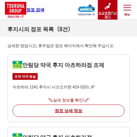
점포 검색
도도부현에서
메뉴
닫기
찾기
후지시의 점포 목록（8건）
상세한 영업시간, 휴무일은 점포 페이지에서 확인해 주십시오.
안림당 약국 후지 아츠하라점 조제
조제 약국 병설
아츠하라 1241
후지시
시즈오카현
419-0201
JP
실속 정보를 확인!
점포 상세 정보
안림당 약국 후지 아츠하라점