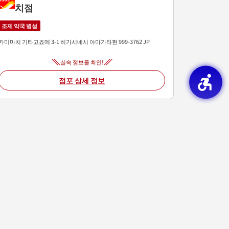
치점
조제 약국 병설
카미마치 기타고쵸메 3-1
히가시네시
야마가타현
999-3762
JP
실속 정보를 확인!
점포 상세 정보