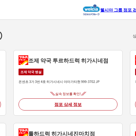
웰시아 그룹 점포 
건）
상
조제 약국 투르하드럭 히가시네점
조제 약국 병설
온센초 3가 3번 4호
히가시네시
야마가타현
999-3702
JP
실속 정보를 확인!
점포 상세 정보
툴하드럭 히가시네진마치점