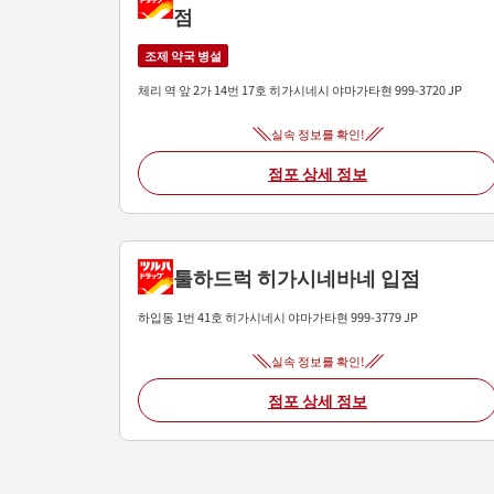
점
조제 약국 병설
체리 역 앞 2가 14번 17호
히가시네시
야마가타현
999-3720
JP
실속 정보를 확인!
점포 상세 정보
툴하드럭 히가시네바네 입점
하입동 1번 41호
히가시네시
야마가타현
999-3779
JP
실속 정보를 확인!
점포 상세 정보