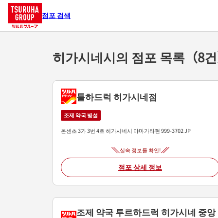
점포 검색
히가시네시의 점포 목록（8
툴하드럭 히가시네점
조제 약국 병설
온센초 3가 3번 4호
히가시네시
야마가타현
999-3702
JP
실속 정보를 확인!
점포 상세 정보
조제 약국 투르하드럭 히가시네 중앙