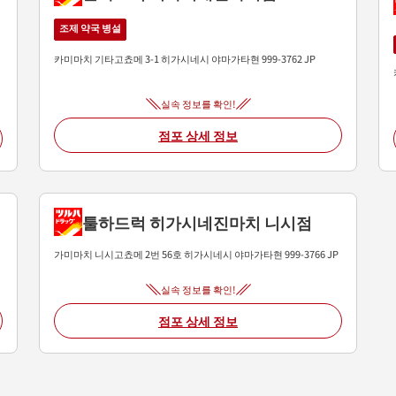
조제 약국 병설
카미마치 기타고쵸메 3-1
히가시네시
야마가타현
999-3762
JP
실속 정보를 확인!
점포 상세 정보
툴하드럭 히가시네진마치 니시점
가미마치 니시고쵸메 2번 56호
히가시네시
야마가타현
999-3766
JP
실속 정보를 확인!
점포 상세 정보