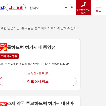
검색
지도 검색
한국어
도도부현에서
메뉴
닫기
찾기
세한 영업시간, 휴무일은 점포 페이지에서 확인해 주십시오.
툴하드럭 히가시네 중앙점
조제 약국 병설
체리 역 앞 2가 14번 17호
히가시네시
야마가타현
999-3720
JP
실속 정보를 확인!
점포 상세 정보
조제 약국 투르하드럭 히가시네진마