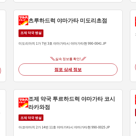
츠루하드럭 야마가타 미도리초점
조제 약국 병설
미도리마치 1가 7번 3호
야마가타시
야마가타현
990-0041
JP
실속 정보를 확인!
점포 상세 정보
조제 약국 투르하드럭 야마가타 코시
라카와점
4
조제 약국 병설
아코야마치 2가 14번 11호
야마가타시
야마가타현
990-0025
JP