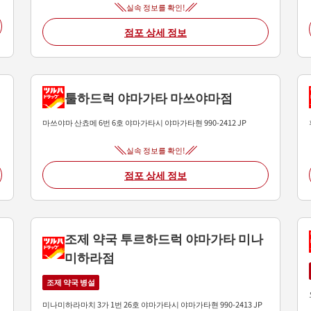
실속 정보를 확인!
점포 상세 정보
툴하드럭 야마가타 마쓰야마점
마쓰야마 산쵸메 6번 6호
야마가타시
야마가타현
990-2412
JP
실속 정보를 확인!
점포 상세 정보
조제 약국 투르하드럭 야마가타 미나
미하라점
조제 약국 병설
미나미하라마치 3가 1번 26호
야마가타시
야마가타현
990-2413
JP