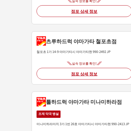
실속 정보를 확인!
점포 상세 정보
츠루하드럭 야마가타 철포초점
철포초 1가 14-9
야마가타시
야마가타현
990-2492
JP
실속 정보를 확인!
점포 상세 정보
툴하드럭 야마가타 미나미하라점
조제 약국 병설
미나미하라마치 3가 1번 26호
야마가타시
야마가타현
990-2413
JP