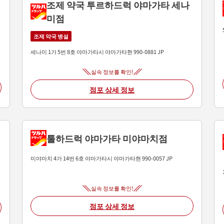
조제 약국 투르하드럭 야마가타 세나
미점
조제 약국 병설
세나미 1가 5번 8호
야마가타시
야마가타현
990-0881
JP
실속 정보를 확인!
점포 상세 정보
툴하드럭 야마가타 미야마치점
미야마치 4가 14번 6호
야마가타시
야마가타현
990-0057
JP
실속 정보를 확인!
점포 상세 정보