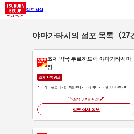
점포 검색
야마가타시의 점포 목록（27
조제 약국 투르하드럭 야마가타시마
점
조제 약국 병설
시마키타 욘쵸메 2번 18호
야마가타시
야마가타현
990-0885
JP
실속 정보를 확인!
점포 상세 정보