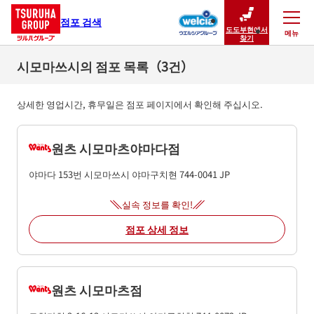
점포 검색
도도부현에서
메뉴
닫기
찾기
시모마쓰시의 점포 목록（3건）
상세한 영업시간, 휴무일은 점포 페이지에서 확인해 주십시오.
원츠 시모마츠야마다점
야마다 153번
시모마쓰시
야마구치현
744-0041
JP
실속 정보를 확인!
점포 상세 정보
원츠 시모마츠점