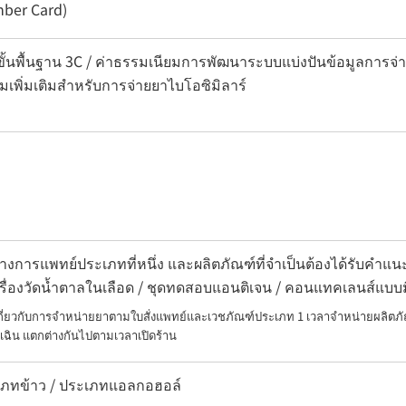
ber Card)
ั้นพื้นฐาน 3C / ค่าธรรมเนียมการพัฒนาระบบแบ่งปันข้อมูลการจ่า
ียมเพิ่มเติมสำหรับการจ่ายยาไบโอซิมิลาร์
งการแพทย์ประเภทที่หนึ่ง และผลิตภัณฑ์ที่จำเป็นต้องได้รับคำ
เครื่องวัดน้ำตาลในเลือด / ชุดทดสอบแอนติเจน / คอนแทคเลนส์แบบ
เกี่ยวกับการจำหน่ายยาตามใบสั่งแพทย์และเวชภัณฑ์ประเภท 1 เวลาจำหน่ายผลิตภั
เฉิน แตกต่างกันไปตามเวลาเปิดร้าน
ะเภทข้าว / ประเภทแอลกอฮอล์