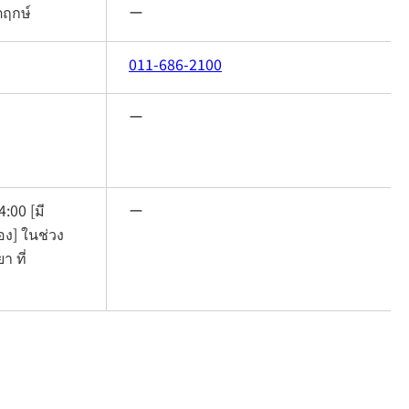
ตฤกษ์
ー
011-686-2100
ー
:00 [มี
ー
อง] ในช่วง
 ที่