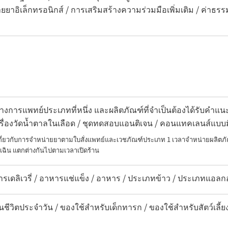
ยยาอิเล็กทรอนิกส์ / การเสริมสร้างความร่วมมือเพิ่มเติม / ค่าธรร
งการแพทย์ประเภทที่หนึ่ง และผลิตภัณฑ์ที่จำเป็นต้องได้รับคำ
เครื่องวัดน้ำตาลในเลือด / ชุดทดสอบแอนติเจน / คอนแทคเลนส์แบบ
เกี่ยวกับการจำหน่ายยาตามใบสั่งแพทย์และเวชภัณฑ์ประเภท 1 เวลาจำหน่ายผลิตภั
เฉิน แตกต่างกันไปตามเวลาเปิดร้าน
รเดลิเวรี่ / อาหารแช่แข็ง / อาหาร / ประเภทข้าว / ประเภทแอลกอฮอ
นชีวิตประจำวัน / ของใช้สำหรับเด็กทารก / ของใช้สำหรับสัตว์เลี้ย