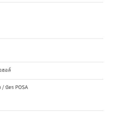
อฮอล์
ง / บัตร POSA