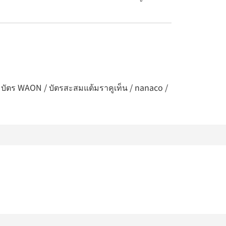
/ บัตร WAON / บัตรสะสมแต้มราคูเท็น / nanaco /