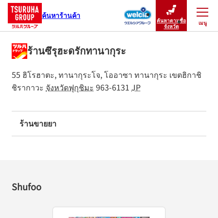
ค้นหาร้านค้า
ค้นหาตามชื่อ
เมนู
ปิดเมนู
จังหวัด
ร้านซึรุฮะดรักทานากุระ
55 ฮิโรฮาตะ, ทานากุระโจ, โออาซา ทานากุระ
เขตฮิกาชิ
ชิรากาวะ
จังหวัดฟุกุชิมะ
963-6131
JP
ร้านขายยา
Shufoo