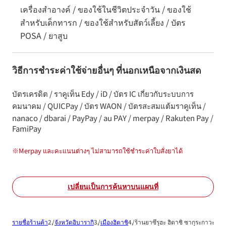
เครื่องสำอางค์ / ของใช้ในชีวิตประจำวัน / ของใช้
สำหรับเด็กทารก / ของใช้สำหรับสัตว์เลี้ยง / บัตร
POSA / ยาสูบ
วิธีการชำระค่าใช้จ่ายอื่นๆ ที่นอกเหนือจากเงินสด
บัตรเครดิต / ราคูเท็น Edy / iD / บัตร IC เกี่ยวกับระบบการ
คมนาคม / QUICPay / บัตร WAON / บัตรสะสมแต้มราคูเท็น /
nanaco / dbarai / PayPay / au PAY / merpay / Rakuten Pay /
FamiPay
※
Merpay และคะแนนต่างๆ ไม่สามารถใช้ชำระค่าใบสั่งยาได้
เปลี่ยนเป็นการค้นหาบนแผนที่
รายชื่อร้านค้า
จังหวัดอิบารากิ
เมืองฮิตาชิ
ร้านยาซึรุฮะ ฮิตาชิ ซากุระกาวะ