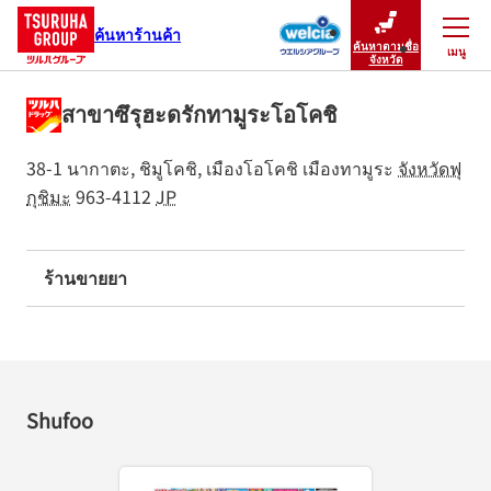
ค้นหาร้านค้า
ค้นหาตามชื่อ
เมนู
ปิดเมนู
จังหวัด
สาขาซึรุฮะดรักทามูระโอโคชิ
38-1 นากาตะ, ชิมูโคชิ, เมืองโอโคชิ
เมืองทามูระ
จังหวัดฟุ
กุชิมะ
963-4112
JP
ร้านขายยา
Shufoo