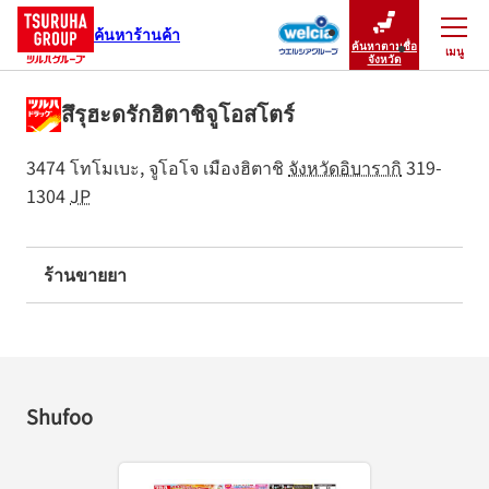
ค้นหาร้านค้า
ค้นหาตามชื่อ
เมนู
ปิดเมนู
จังหวัด
สึรุฮะดรักฮิตาชิจูโอสโตร์
3474 โทโมเบะ, จูโอโจ
เมืองฮิตาชิ
จังหวัดอิบารากิ
319-
1304
JP
ร้านขายยา
Shufoo