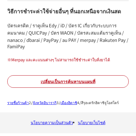
วิธีการชำระค่าใช้จ่ายอื่นๆ ที่นอกเหนือจากเงินสด
บัตรเครดิต / ราคูเท็น Edy / iD / บัตร IC เกี่ยวกับระบบการ
คมนาคม / QUICPay / บัตร WAON / บัตรสะสมแต้มราคูเท็น /
nanaco / dbarai / PayPay / au PAY / merpay / Rakuten Pay /
FamiPay
※
Merpay และคะแนนต่างๆ ไม่สามารถใช้ชำระค่าใบสั่งยาได้
เปลี่ยนเป็นการค้นหาบนแผนที่
รายชื่อร้านค้า
จังหวัดอิบารากิ
เมืองฮิตาชิ
สึรุฮะดรักฮิตาชิจูโอสโตร์
นโยบายความเป็นส่วนตัว
นโยบายเว็บไซต์