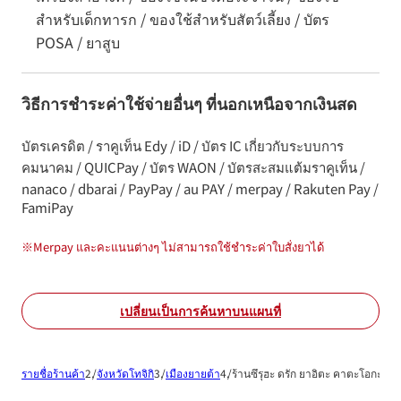
สำหรับเด็กทารก / ของใช้สำหรับสัตว์เลี้ยง / บัตร
POSA / ยาสูบ
วิธีการชำระค่าใช้จ่ายอื่นๆ ที่นอกเหนือจากเงินสด
บัตรเครดิต / ราคูเท็น Edy / iD / บัตร IC เกี่ยวกับระบบการ
คมนาคม / QUICPay / บัตร WAON / บัตรสะสมแต้มราคูเท็น /
nanaco / dbarai / PayPay / au PAY / merpay / Rakuten Pay /
FamiPay
※
Merpay และคะแนนต่างๆ ไม่สามารถใช้ชำระค่าใบสั่งยาได้
เปลี่ยนเป็นการค้นหาบนแผนที่
รายชื่อร้านค้า
จังหวัดโทจิกิ
เมืองยายต้า
ร้านซึรุฮะ ดรัก ยาอิตะ คาตะโอกะ