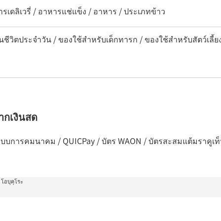
รเดลิเวรี่ / อาหารแช่แข็ง / อาหาร / ประเภทข้าว
นชีวิตประจำวัน / ของใช้สำหรับเด็กทารก / ของใช้สำหรับสัตว์เลี้ย
จากเงินสด
วกับระบบการคมนาคม / QUICPay / บัตร WAON / บัตรสะสมแต้มราคูเท็
 โอบุคุโระ