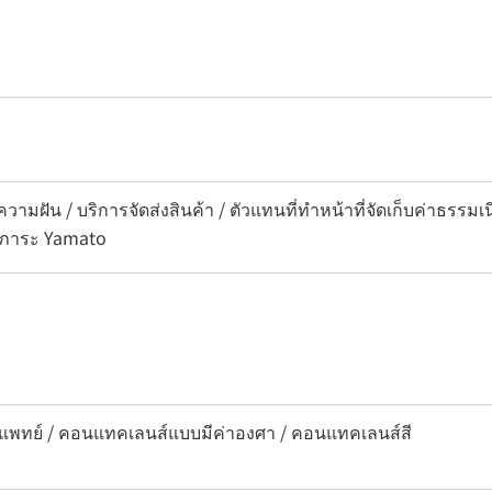
วามฝัน / บริการจัดส่งสินค้า / ตัวแทนที่ทำหน้าที่จัดเก็บค่าธรรม
ัมภาระ Yamato
พทย์ / คอนแทคเลนส์แบบมีค่าองศา / คอนแทคเลนส์สี