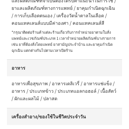
และผลิตภัณฑ์ที่จำเป็นต้องได้รับคำแนะนำในการใช้ /
ยาและผลิตภัณฑ์ทางการแพทย์ / ยาคุมกำเนิดฉุกเฉิน
/ การเก็บเลือดตนเอง / เครื่องวัดน้ำตาลในเลือด /
คอนแทคเลนส์แบบมีค่าองศา / คอนแทคเลนส์สี
*กรุณาติดต่อร้านค้าแต่ละร้านเกี่ยวกับการจำหน่ายยาตามใบสั่ง
แพทย์และเวชภัณฑ์ประเภท 1 เวลาจำหน่ายผลิตภัณฑ์บางรายการ 
เช่น ยาที่ต้องสั่งโดยแพทย์ ยาสามัญประจำบ้าน และยาคุมกำเนิด
ฉุกเฉิน แตกต่างกันไปตามเวลาเปิดร้าน
อาหาร
อาหารเพื่อสุขภาพ / อาหารเดลิเวรี่ / อาหารแช่แข็ง /
อาหาร / ประเภทข้าว / ประเภทแอลกอฮอล์ / เนื้อสัตว์
/ ผักและผลไม้ / ปลาสด
เครื่องสำอาง/ของใช้ในชีวิตประจำวัน