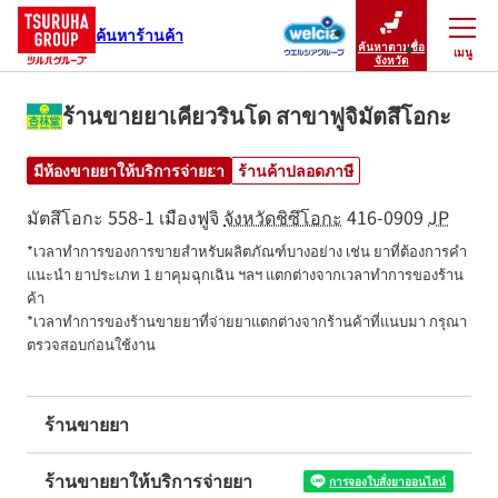
ค้นหาร้านค้า
ค้นหาตามชื่อ
เมนู
ปิดเมนู
จังหวัด
ร้านขายยาเคียวรินโด สาขาฟูจิมัตสึโอกะ
มีห้องขายยาให้บริการจ่ายยา
ร้านค้าปลอดภาษี
มัตสึโอกะ 558-1
เมืองฟูจิ
จังหวัดชิซึโอกะ
416-0909
JP
*เวลาทำการของการขายสำหรับผลิตภัณฑ์บางอย่าง เช่น ยาที่ต้องการคำ
แนะนำ ยาประเภท 1 ยาคุมฉุกเฉิน ฯลฯ แตกต่างจากเวลาทำการของร้าน
ค้า

*เวลาทำการของร้านขายยาที่จ่ายยาแตกต่างจากร้านค้าที่แนบมา กรุณา
ตรวจสอบก่อนใช้งาน
ร้านขายยา
ร้านขายยาให้บริการจ่ายยา
การจองใบสั่งยาออนไลน์