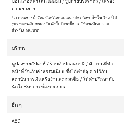
ป้อนน้ำอัลคาไลน์ไอออน / รูปถ่ายประจำตัว / เครื่อง
ถ่ายเอกสาร
*อุปกรณ์จ่ายน้ำอัลคาไลน์ไอออนและอุปกรณ์จ่ายน้ำน้ำบริสุทธิ์ใช้
รูปทรงขวดที่แตกต่างกัน ดังนั้นโปรดซื้อและใช้ขวดที่เหมาะสม
สำหรับแต่ละขวด
บริการ
คูปองรายสัปดาห์ / ร้านค้าปลอดภาษี / ตัวแทนที่ทำ
หน้าที่จัดเก็บค่าธรรมเนียม ซึ่งได้ทำสัญญาไว้กับ
สถาบันการเงินหรือร้านสะดวกซื้อ / ให้คำปรึกษากับ
นักโภชนาการที่ลงทะเบียน
อื่น ๆ
AED