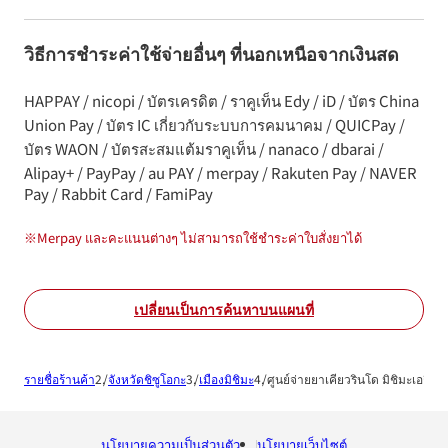
วิธีการชำระค่าใช้จ่ายอื่นๆ ที่นอกเหนือจากเงินสด
HAPPAY / nicopi / บัตรเครดิต / ราคูเท็น Edy / iD / บัตร China
Union Pay / บัตร IC เกี่ยวกับระบบการคมนาคม / QUICPay /
บัตร WAON / บัตรสะสมแต้มราคูเท็น / nanaco / dbarai /
Alipay+ / PayPay / au PAY / merpay / Rakuten Pay / NAVER
Pay / Rabbit Card / FamiPay
※
Merpay และคะแนนต่างๆ ไม่สามารถใช้ชำระค่าใบสั่งยาได้
เปลี่ยนเป็นการค้นหาบนแผนที่
รายชื่อร้านค้า
จังหวัดชิซูโอกะ
เมืองมิชิมะ
ศูนย์จ่ายยาเคียวรินโด มิชิมะเอกินัน
นโยบายความเป็นส่วนตัว
นโยบายเว็บไซต์