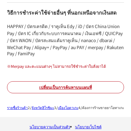
วิธีการชำระค่าใช้จ่ายอื่นๆ ที่นอกเหนือจากเงินสด
HAPPAY / บัตรเครดิต / ราคูเท็น Edy / iD / บัตร China Union
Pay / บัตร IC เกี่ยวกับระบบการคมนาคม / เงินเอฟซี / QUICPay
/ บัตร WAON / บัตรสะสมแต้มราคูเท็น / nanaco / dbarai /
WeChat Pay / Alipay+ / PayPay / au PAY / merpay / Rakuten
Pay / FamiPay
※
Merpay และคะแนนต่างๆ ไม่สามารถใช้ชำระค่าใบสั่งยาได้
เปลี่ยนเป็นการค้นหาบนแผนที่
รายชื่อร้านค้า
จังหวัดฮิโรชิมะ
เมืองโอตาเกะ
ต้องการร้านขายยาโอทาเกะ
นโยบายความเป็นส่วนตัว
นโยบายเว็บไซต์