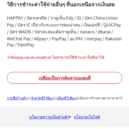
วิธีการชำระค่าใช้จ่ายอื่นๆ ที่นอกเหนือจากเงินสด
HAPPAY / บัตรเครดิต / ราคูเท็น Edy / iD / บัตร China Union
Pay / บัตร IC เกี่ยวกับระบบการคมนาคม / เงินเอฟซี / QUICPay
/ บัตร WAON / บัตรสะสมแต้มราคูเท็น / nanaco / dbarai /
WeChat Pay / Alipay+ / PayPay / au PAY / merpay / Rakuten
Pay / FamiPay
※
Merpay และคะแนนต่างๆ ไม่สามารถใช้ชำระค่าใบสั่งยาได้
เปลี่ยนเป็นการค้นหาบนแผนที่
รายชื่อร้านค้า
จังหวัดฮิโรชิมะ
เมืองฮิโรชิมะ
ต้องการร้านขายยายาฮาทานิชิ
นโยบายความเป็นส่วนตัว
นโยบายเว็บไซต์