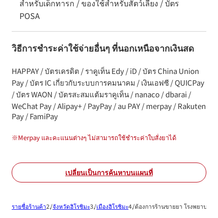
สำหรับเด็กทารก / ของใช้สำหรับสัตว์เลี้ยง / บัตร
POSA
วิธีการชำระค่าใช้จ่ายอื่นๆ ที่นอกเหนือจากเงินสด
HAPPAY / บัตรเครดิต / ราคูเท็น Edy / iD / บัตร China Union
Pay / บัตร IC เกี่ยวกับระบบการคมนาคม / เงินเอฟซี / QUICPay
/ บัตร WAON / บัตรสะสมแต้มราคูเท็น / nanaco / dbarai /
WeChat Pay / Alipay+ / PayPay / au PAY / merpay / Rakuten
Pay / FamiPay
※
Merpay และคะแนนต่างๆ ไม่สามารถใช้ชำระค่าใบสั่งยาได้
เปลี่ยนเป็นการค้นหาบนแผนที่
รายชื่อร้านค้า
จังหวัดฮิโรชิมะ
เมืองฮิโรชิมะ
ต้องการร้านขายยา โรงพยาบาลเ