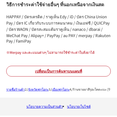
วิธีการชำระค่าใช้จ่ายอื่นๆ ที่นอกเหนือจากเงินสด
HAPPAY / บัตรเครดิต / ราคูเท็น Edy / iD / บัตร China Union
Pay / บัตร IC เกี่ยวกับระบบการคมนาคม / เงินเอฟซี / QUICPay
/ บัตร WAON / บัตรสะสมแต้มราคูเท็น / nanaco / dbarai /
WeChat Pay / Alipay+ / PayPay / au PAY / merpay / Rakuten
Pay / FamiPay
※
Merpay และคะแนนต่างๆ ไม่สามารถใช้ชำระค่าใบสั่งยาได้
เปลี่ยนเป็นการค้นหาบนแผนที่
รายชื่อร้านค้า
จังหวัดฟุกุโอกะ
เมืองฟุกุโอกะ
ร้านขายยาสึรุฮะโคตะเบะ [ร้านข
นโยบายความเป็นส่วนตัว
นโยบายเว็บไซต์