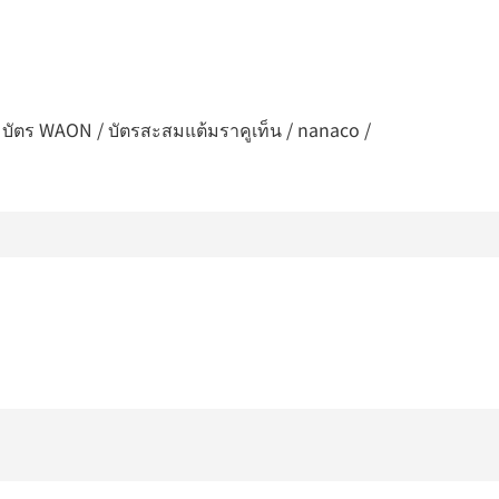
/ บัตร WAON / บัตรสะสมแต้มราคูเท็น / nanaco /