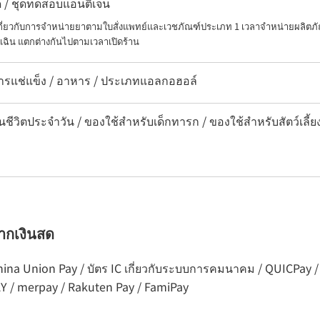
อด / ชุดทดสอบแอนติเจน
เกี่ยวกับการจำหน่ายยาตามใบสั่งแพทย์และเวชภัณฑ์ประเภท 1 เวลาจำหน่ายผลิตภั
เฉิน แตกต่างกันไปตามเวลาเปิดร้าน
หารแช่แข็ง / อาหาร / ประเภทแอลกอฮอล์
นชีวิตประจำวัน / ของใช้สำหรับเด็กทารก / ของใช้สำหรับสัตว์เลี้ย
จากเงินสด
ร China Union Pay / บัตร IC เกี่ยวกับระบบการคมนาคม / QUICPay 
AY / merpay / Rakuten Pay / FamiPay