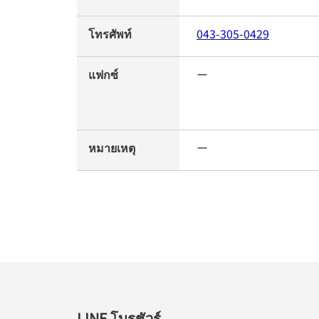
โทรศัพท์
043-305-0429
แฟกซ์
ー
หมายเหตุ
ー
LINE โบรชัวร์