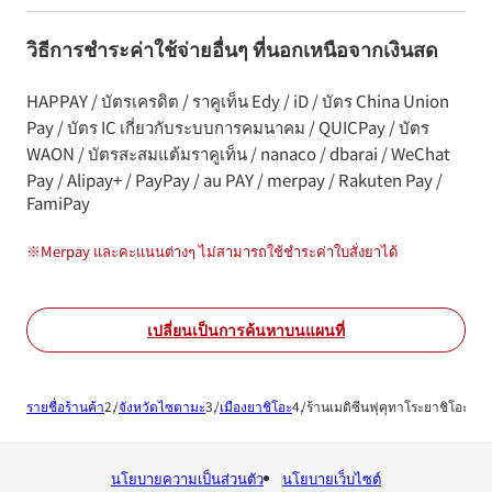
วิธีการชำระค่าใช้จ่ายอื่นๆ ที่นอกเหนือจากเงินสด
HAPPAY / บัตรเครดิต / ราคูเท็น Edy / iD / บัตร China Union
Pay / บัตร IC เกี่ยวกับระบบการคมนาคม / QUICPay / บัตร
WAON / บัตรสะสมแต้มราคูเท็น / nanaco / dbarai / WeChat
Pay / Alipay+ / PayPay / au PAY / merpay / Rakuten Pay /
FamiPay
※
Merpay และคะแนนต่างๆ ไม่สามารถใช้ชำระค่าใบสั่งยาได้
เปลี่ยนเป็นการค้นหาบนแผนที่
รายชื่อร้านค้า
จังหวัดไซตามะ
เมืองยาชิโอะ
ร้านเมดิซีนฟุคุทาโระยาชิโอะสเตช
นโยบายความเป็นส่วนตัว
นโยบายเว็บไซต์