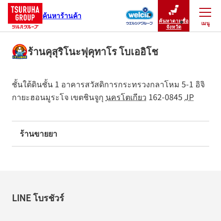
ค้นหาร้านค้า
ค้นหาตามชื่อ
เมนู
ปิดเมนู
จังหวัด
ร้านคุสุริโนะฟุคุทาโร โบเออิโช
ชั้นใต้ดินชั้น 1 อาคารสวัสดิการกระทรวงกลาโหม
5-1 อิจิ
กายะฮอนมูระโจ
เขตชินจูกุ
นครโตเกียว
162-0845
JP
ร้านขายยา
LINE โบรชัวร์