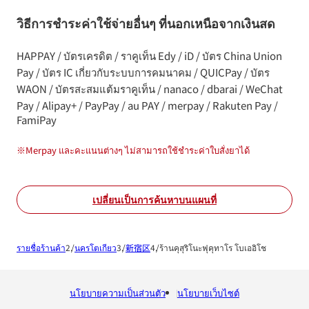
วิธีการชำระค่าใช้จ่ายอื่นๆ ที่นอกเหนือจากเงินสด
HAPPAY / บัตรเครดิต / ราคูเท็น Edy / iD / บัตร China Union
Pay / บัตร IC เกี่ยวกับระบบการคมนาคม / QUICPay / บัตร
WAON / บัตรสะสมแต้มราคูเท็น / nanaco / dbarai / WeChat
Pay / Alipay+ / PayPay / au PAY / merpay / Rakuten Pay /
FamiPay
※
Merpay และคะแนนต่างๆ ไม่สามารถใช้ชำระค่าใบสั่งยาได้
เปลี่ยนเป็นการค้นหาบนแผนที่
รายชื่อร้านค้า
นครโตเกียว
新宿区
ร้านคุสุริโนะฟุคุทาโร โบเออิโช
นโยบายความเป็นส่วนตัว
นโยบายเว็บไซต์