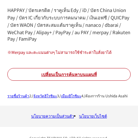
HAPPAY / บัตรเครดิต / ราคูเท็น Edy / iD / บัตร China Union
Pay / บัตร IC เกี่ยวกับระบบการคมนาคม / เงินเอฟซี / QUICPay
/ บัตร WAON / บัตรสะสมแต้มราคูเท็น / nanaco / dbarai /
WeChat Pay / Alipay+ / PayPay / au PAY / merpay / Rakuten
Pay / FamiPay
※
Merpay และคะแนนต่างๆ ไม่สามารถใช้ชำระค่าใบสั่งยาได้
เปลี่ยนเป็นการค้นหาบนแผนที่
รายชื่อร้านค้า
จังหวัดฮิโรชิมะ
เมืองฮิโรชิมะ
ต้องการร้าน Ushida Asahi
นโยบายความเป็นส่วนตัว
นโยบายเว็บไซต์
Copyright TSURUHA CO.,LTD All rights reserved.