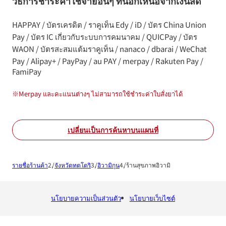
วิธีการชำระค่าใช้จ่ายอื่นๆ ที่นอกเหนือจากเงินสด
HAPPAY / บัตรเครดิต / ราคูเท็น Edy / iD / บัตร China Union
Pay / บัตร IC เกี่ยวกับระบบการคมนาคม / QUICPay / บัตร
WAON / บัตรสะสมแต้มราคูเท็น / nanaco / dbarai / WeChat
Pay / Alipay+ / PayPay / au PAY / merpay / Rakuten Pay /
FamiPay
※
Merpay และคะแนนต่างๆ ไม่สามารถใช้ชำระค่าใบสั่งยาได้
เปลี่ยนเป็นการค้นหาบนแผนที่
รายชื่อร้านค้า
จังหวัดทตโตริ
อิวามิกุน
ร้านสุขภาพอิวามิ
นโยบายความเป็นส่วนตัว
นโยบายเว็บไซต์