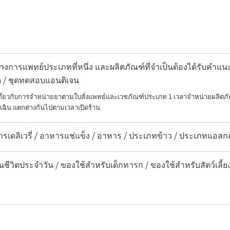
งการแพทย์ประเภทที่หนึ่ง และผลิตภัณฑ์ที่จำเป็นต้องได้รับคำ
อด / ชุดทดสอบแอนติเจน
เกี่ยวกับการจำหน่ายยาตามใบสั่งแพทย์และเวชภัณฑ์ประเภท 1 เวลาจำหน่ายผลิตภั
เฉิน แตกต่างกันไปตามเวลาเปิดร้าน
ารเดลิเวรี่ / อาหารแช่แข็ง / อาหาร / ประเภทข้าว / ประเภทแอลก
นชีวิตประจำวัน / ของใช้สำหรับเด็กทารก / ของใช้สำหรับสัตว์เลี้ย