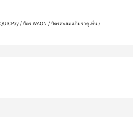
 / QUICPay / บัตร WAON / บัตรสะสมแต้มราคูเท็น /