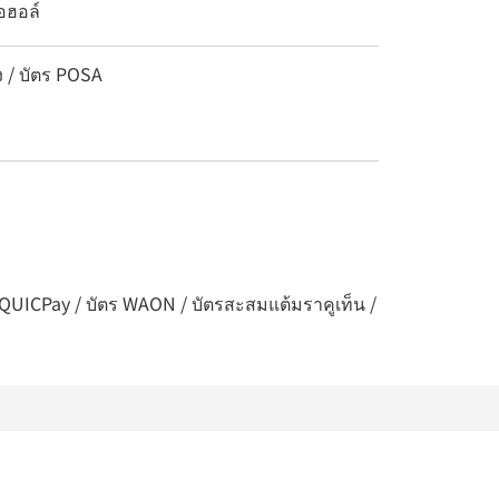
อฮอล์
ง / บัตร POSA
 / QUICPay / บัตร WAON / บัตรสะสมแต้มราคูเท็น /