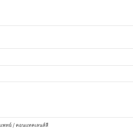
พทย์ / คอนแทคเลนส์สี