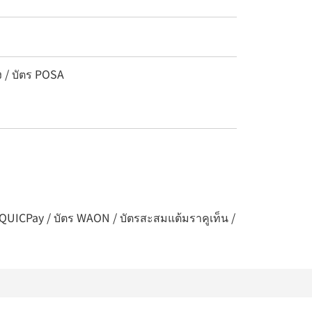
ง / บัตร POSA
 / QUICPay / บัตร WAON / บัตรสะสมแต้มราคูเท็น /