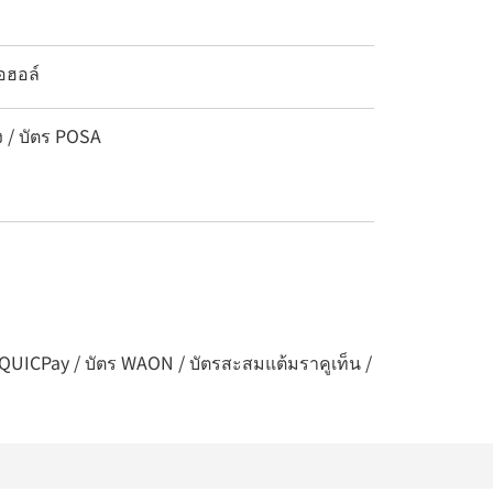
อฮอล์
ง / บัตร POSA
 / QUICPay / บัตร WAON / บัตรสะสมแต้มราคูเท็น /