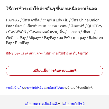
วิธีการชำระค่าใช้จ่ายอื่นๆ ที่นอกเหนือจากเงินสด
HAPPAY / บัตรเครดิต / ราคูเท็น Edy / iD / บัตร China Union
Pay / บัตร IC เกี่ยวกับระบบการคมนาคม / เงินเอฟซี / QUICPay
/ บัตร WAON / บัตรสะสมแต้มราคูเท็น / nanaco / dbarai /
WeChat Pay / Alipay+ / PayPay / au PAY / merpay / Rakuten
Pay / FamiPay
※
Merpay และคะแนนต่างๆ ไม่สามารถใช้ชำระค่าใบสั่งยาได้
เปลี่ยนเป็นการค้นหาบนแผนที่
รายชื่อร้านค้า
จังหวัดฮิโรชิมะ
เมืองฮิโรชิมะ
ร้านเมดิซีนเลดี้มิโดริ
นโยบายความเป็นส่วนตัว
นโยบายเว็บไซต์