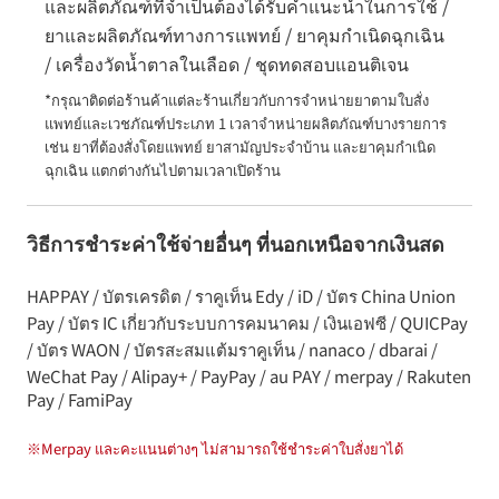
และผลิตภัณฑ์ที่จำเป็นต้องได้รับคำแนะนำในการใช้ /
ยาและผลิตภัณฑ์ทางการแพทย์ / ยาคุมกำเนิดฉุกเฉิน
/ เครื่องวัดน้ำตาลในเลือด / ชุดทดสอบแอนติเจน
*กรุณาติดต่อร้านค้าแต่ละร้านเกี่ยวกับการจำหน่ายยาตามใบสั่ง
แพทย์และเวชภัณฑ์ประเภท 1 เวลาจำหน่ายผลิตภัณฑ์บางรายการ 
เช่น ยาที่ต้องสั่งโดยแพทย์ ยาสามัญประจำบ้าน และยาคุมกำเนิด
ฉุกเฉิน แตกต่างกันไปตามเวลาเปิดร้าน
วิธีการชำระค่าใช้จ่ายอื่นๆ ที่นอกเหนือจากเงินสด
HAPPAY / บัตรเครดิต / ราคูเท็น Edy / iD / บัตร China Union
Pay / บัตร IC เกี่ยวกับระบบการคมนาคม / เงินเอฟซี / QUICPay
/ บัตร WAON / บัตรสะสมแต้มราคูเท็น / nanaco / dbarai /
WeChat Pay / Alipay+ / PayPay / au PAY / merpay / Rakuten
Pay / FamiPay
※
Merpay และคะแนนต่างๆ ไม่สามารถใช้ชำระค่าใบสั่งยาได้