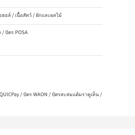
ล์ / เนื้อสัตว์ / ผักและผลไม้
ง / บัตร POSA
 / QUICPay / บัตร WAON / บัตรสะสมแต้มราคูเท็น /