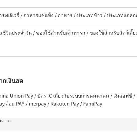
รเดลิเวรี่ / อาหารแช่แข็ง / อาหาร / ประเภทข้าว / ประเภทแอลกอฮอ
นชีวิตประจำวัน / ของใช้สำหรับเด็กทารก / ของใช้สำหรับสัตว์เลี้ย
จากเงินสด
 China Union Pay / บัตร IC เกี่ยวกับระบบการคมนาคม / เงินเอฟซี
Pay / au PAY / merpay / Rakuten Pay / FamiPay
คาโมกาตะ