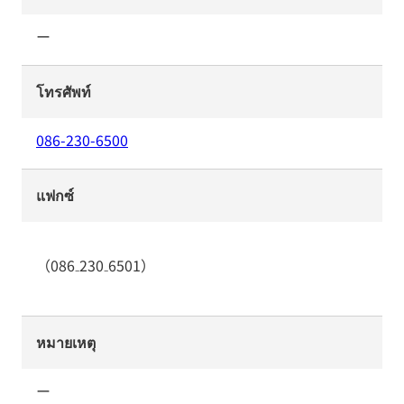
ー
โทรศัพท์
086-230-6500
แฟกซ์
（086₋230₋6501）
หมายเหตุ
ー