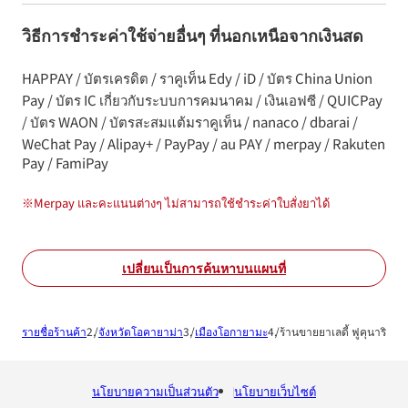
วิธีการชำระค่าใช้จ่ายอื่นๆ ที่นอกเหนือจากเงินสด
HAPPAY / บัตรเครดิต / ราคูเท็น Edy / iD / บัตร China Union
Pay / บัตร IC เกี่ยวกับระบบการคมนาคม / เงินเอฟซี / QUICPay
/ บัตร WAON / บัตรสะสมแต้มราคูเท็น / nanaco / dbarai /
WeChat Pay / Alipay+ / PayPay / au PAY / merpay / Rakuten
Pay / FamiPay
※
Merpay และคะแนนต่างๆ ไม่สามารถใช้ชำระค่าใบสั่งยาได้
เปลี่ยนเป็นการค้นหาบนแผนที่
รายชื่อร้านค้า
จังหวัดโอคายาม่า
เมืองโอกายามะ
ร้านขายยาเลดี้ ฟูคุนาริ
นโยบายความเป็นส่วนตัว
นโยบายเว็บไซต์