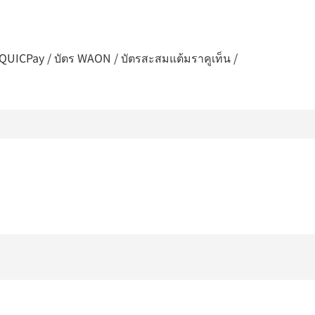
 / QUICPay / บัตร WAON / บัตรสะสมแต้มราคูเท็น /