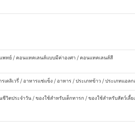
พทย์ / คอนแทคเลนส์แบบมีค่าองศา / คอนแทคเลนส์สี
รเดลิเวรี่ / อาหารแช่แข็ง / อาหาร / ประเภทข้าว / ประเภทแอลกอฮอ
นชีวิตประจำวัน / ของใช้สำหรับเด็กทารก / ของใช้สำหรับสัตว์เลี้ย