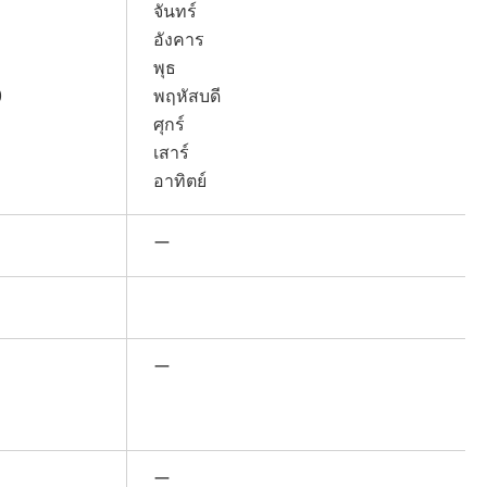
จันทร์
อังคาร
พุธ
0
พฤหัสบดี
ศุกร์
เสาร์
อาทิตย์
ー
ー
ー