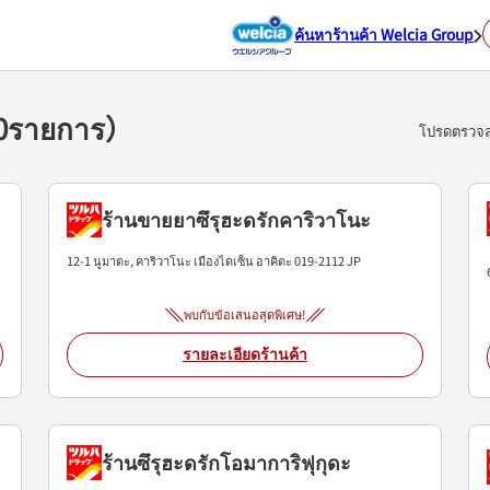
ค้นหาร้านค้า Welcia Group
（10รายการ）
โปรดตรวจสอ
ร้านขายยาซึรุฮะดรักคาริวาโนะ
12-1 นูมาตะ, คาริวาโนะ
เมืองไดเซ็น
อาคิตะ
019-2112
JP
พบกับข้อเสนอสุดพิเศษ!
รายละเอียดร้านค้า
ร้านซึรุฮะดรักโอมาการิฟุกุดะ