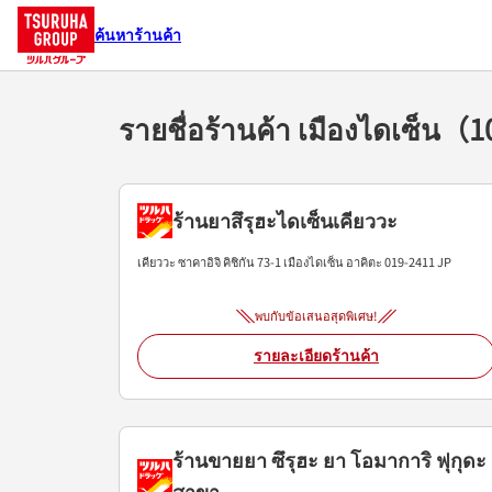
ค้นหาร้านค้า
รายชื่อร้านค้า เมืองไดเซ็น
ร้านยาสึรุฮะไดเซ็นเคียววะ
เคียววะ ซาคาอิจิ คิชิกัน 73-1
เมืองไดเซ็น
อาคิตะ
019-2411
JP
พบกับข้อเสนอสุดพิเศษ!
รายละเอียดร้านค้า
ร้านขายยา ซึรุฮะ ยา โอมาการิ ฟุกุดะ
สาขา