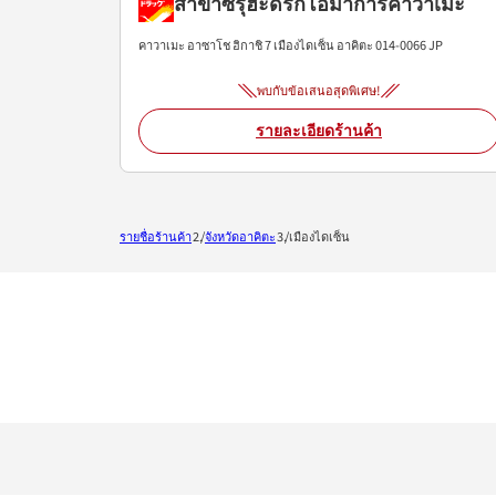
สาขาซึรุฮะดรักโอมาการิคาวาเมะ
คาวาเมะ อาซาโช ฮิกาชิ 7
เมืองไดเซ็น
อาคิตะ
014-0066
JP
พบกับข้อเสนอสุดพิเศษ!
รายละเอียดร้านค้า
รายชื่อร้านค้า
จังหวัดอาคิตะ
เมืองไดเซ็น