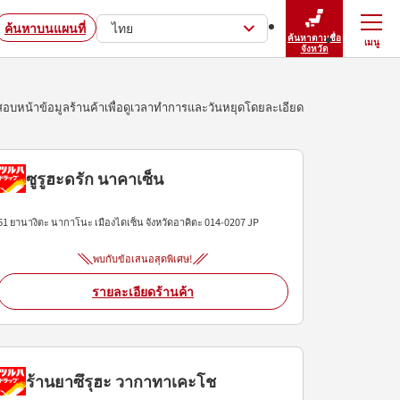
ค้นหาบนแผนที่
ไทย
ค้นหาตามชื่อ
เมนู
ปิดเมนู
จังหวัด
บหน้าข้อมูลร้านค้าเพื่อดูเวลาทำการและวันหยุดโดยละเอียด
ซูรูฮะดรัก นาคาเซ็น
61 ยานางิตะ
นากาโนะ
เมืองไดเซ็น
จังหวัดอาคิตะ
014-0207
JP
พบกับข้อเสนอสุดพิเศษ!
รายละเอียดร้านค้า
ร้านยาซึรุฮะ วากาทาเคะโช