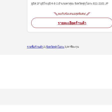
ยูบิส 1F
อุมิโจ อุมิ 4-8-1
อำเภอคาสุยะ
จังหวัดฟุกุโอกะ
811-2101
JP
พบกับข้อเสนอสุดพิเศษ!
รายละเอียดร้านค้า
รายชื่อร้านค้า
จังหวัดฟุกุโอกะ
คาซึยะกุน