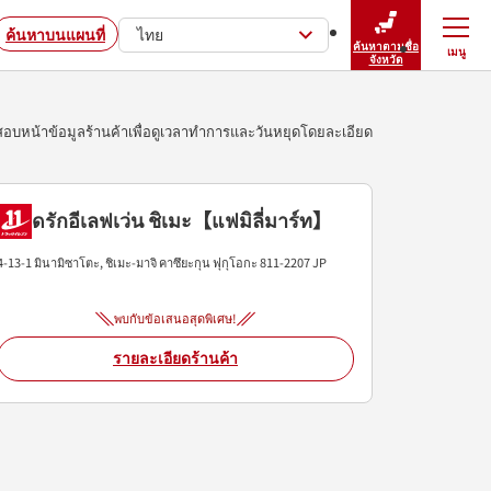
ค้นหาบนแผนที่
ไทย
ค้นหาตามชื่อ
เมนู
ปิดเมนู
จังหวัด
บหน้าข้อมูลร้านค้าเพื่อดูเวลาทำการและวันหยุดโดยละเอียด
ดรักอีเลฟเว่น ชิเมะ【แฟมิลี่มาร์ท】
4-13-1 มินามิซาโตะ, ชิเมะ-มาจิ
คาซึยะกุน
ฟุกุโอกะ
811-2207
JP
พบกับข้อเสนอสุดพิเศษ!
รายละเอียดร้านค้า