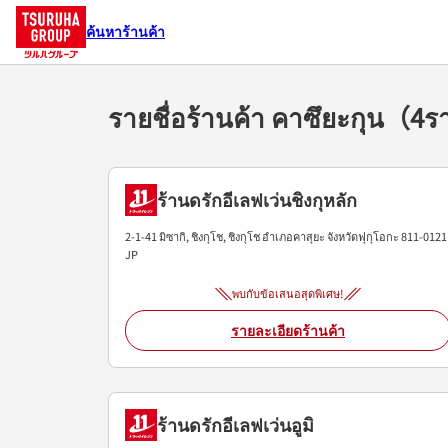
ค้นหาร้านค้า
รายชื่อร้านค้า คาซึยะกุน（4
ร้านดรักอีเลฟเว่นชิงกุหลัก
2-1-41 มิซากิ, ชิงกุโช, ชิงกุโช
อำเภอคาสุยะ
จังหวัดฟุกุโอกะ
811-0121
JP
พบกับข้อเสนอสุดพิเศษ!
รายละเอียดร้านค้า
ร้านดรักอีเลฟเว่นอูมิ