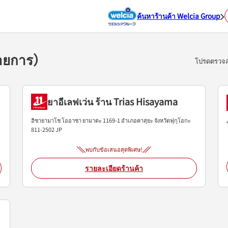
ค้นหาร้านค้า Welcia Group
รายการ）
โปรดตรวจสอ
ยาอีเลฟเว่น ร้าน Trias Hisayama
ฮิซายามาโช โออาซา ยามาดะ 1169-1
อำเภอคาสุยะ
จังหวัดฟุกุโอกะ
811-2502
JP
พบกับข้อเสนอสุดพิเศษ!
รายละเอียดร้านค้า