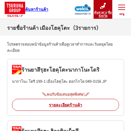
ค้นหาร้านค้า
ค้นหาตามชื่อ
เมนู
ปิดเมนู
จังหวัด
รายชื่อร้านค้า เมืองโฮคุโตะ（3รายการ）
โปรดตรวจสอบหน้าข้อมูลร้านค้าเพื่อดูเวลาทำการและวันหยุดโดย
ละเอียด
ร้านยาสึรุฮะโฮคุโตะนากาโนะโดริ
นากาโนะ โดริ 199-1
เมืองโฮคุโตะ
ฮอกไกโด
049-0156
JP
พบกับข้อเสนอสุดพิเศษ!
รายละเอียดร้านค้า
ร้านยาสึรุฮะ ฮิกาชิคุเบ็ตสึ